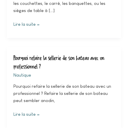
les couchettes, le carré, les banquettes, ou les
sellerie
sièges de table à […]
nautique
indoor
Lire la suite »
Pourquoi refaire la sellerie de son bateau avec un
Pourquoi
refaire
professionnel ?
la
Nautique
sellerie
de
Pourquoi refaire la sellerie de son bateau avec un
son
professionnel ? Refaire la sellerie de son bateau
bateau
peut sembler anodin,
avec
un
Lire la suite »
professionnel