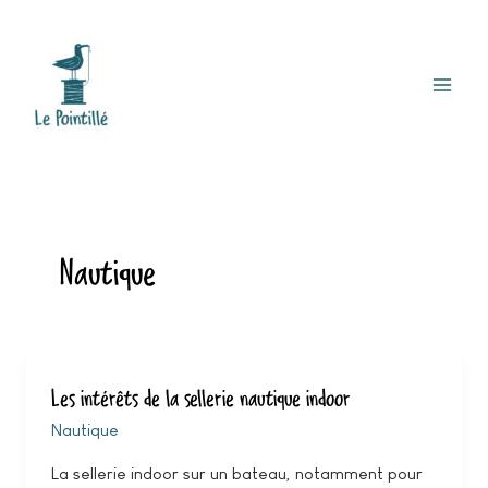
Aller
Mai
au
Men
contenu
Nautique
Les intérêts de la sellerie nautique indoor
Les
intérêts
Nautique
de
La sellerie indoor sur un bateau, notamment pour
la